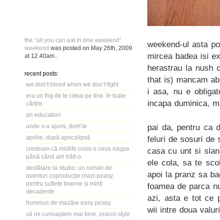
the “all you can eat in one weekend”
weekend-ul asta poa
weekend
was posted on
May 26th, 2009
mircea badea isi ex
at
12.40am
..
herastrau la nush c
recent posts:
that is) mancam abs
we don’t bleed when we don’t fight
i asa, nu e obliga
era un frig de te citeai pe tine. în toate
incapa duminica, ma
cărțile.
an education
pai da, pentru ca d
unde s-a ajuns, dom’le
aprilie, după apocalipsă
feluri de sosuri de
credeam că midlife crisis e ceva nașpa.
casa cu unt si slan
până când am trăit-o.
ele cola, sa te sco
desfătare la studio: un roman de
apoi la pranz sa b
aventuri coproducție mazi-peasy,
pentru suflete boeme și minți
foamea de parca nu 
decadente
azi, asta e tot ce
hummus de mazăre easy peasy
wii intre doua valu
să ne cunoaștem mai bine, oracol-style