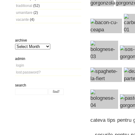
traditional
(52)
umanitare
(2)
vacante
(4)
archive
admin
login
lost password?
search
cateva tips pentru
– sosurile pentru p