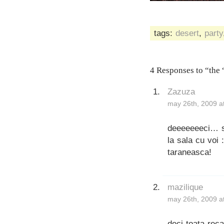
tags:
desert
,
party
4 Responses to “the
Zazuza
may 26th, 2009 a
deeeeeeeci… su
la sala cu voi
taraneasca!
mazilique
may 26th, 2009 a
deci toata rec