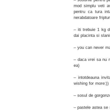
mod simplu veti av
pentru ca tura in
nerabdatoare friptu
– iti trebuie 1 kg 
dai placinta si slan
– you can never ma
– daca vrei sa nu m
ea)
– intotdeauna invi
wishing for more:))
– sosul de gorgonz
– pastele astea se 