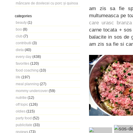
mâncare de dovlecei cu porc și quinoa
am zis sa fie sp
multumeasca pe toa
categories
care urasc branz
beauty
(1)
carne tocata + sos 
boo
(8)
balacite in sos de g
club
(7)
contributii
(3)
am zis sa fie si ca
dieta
(40)
every day
(438)
favorites
(120)
food coaching
(10)
life
(197)
meal planning
(27)
mommy undercover
(59)
nutritie
(12)
off topic
(126)
oldies
(115)
party food
(52)
publicitate
(33)
reviews
(73)