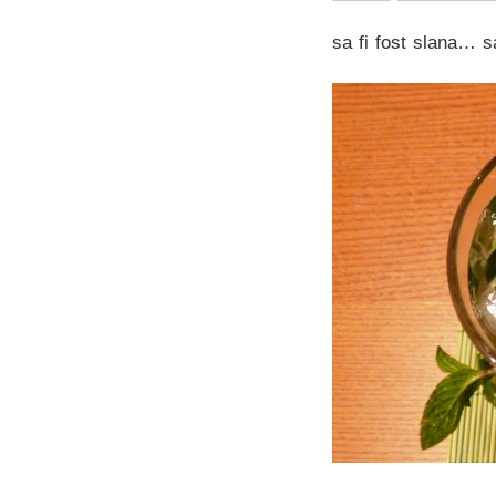
sa fi fost slana… s