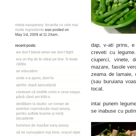
reteta easypeasy: tocanita cu cele mai
multe ingrediente
was posted on
May 1st, 2009
at
11.24am
..
dap, v-ati prins, 
recent posts:
creveti cu legume.
we don’t bleed when we don’t fight
ciuperci, vinete, 
era un frig de te citeai pe tine. în toate
cărțile.
mazare, fasole ver
an education
zeama de lamaie, c
unde s-a ajuns, dom’le
(sau buruiana voast
aprilie, după apocalipsă
tocat.
credeam că midlife crisis e ceva nașpa.
până când am trăit-o.
intai punem legume
desfătare la studio: un roman de
aventuri coproducție mazi-peasy,
se inabuse cu putina
pentru suflete boeme și minți
decadente
hummus de mazăre easy peasy
să ne cunoaștem mai bine, oracol-style