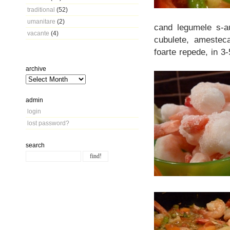
traditional
(52)
umanitare
(2)
cand legumele s-au
vacante
(4)
cubulete, amestec
foarte repede, in 3
archive
admin
login
lost password?
search