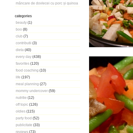
mâncare de dovlecei cu porc și quinoa
categories
beauty
(1)
boo
(8)
club
(7)
contributii
(3)
dieta
(40)
every day
(438)
favorites
(120)
food coaching
(10)
life
(197)
meal planning
(27)
mommy undercover
(59)
nutritie
(12)
off topic
(126)
oldies
(115)
party food
(52)
publicitate
(33)
reviews
(73)