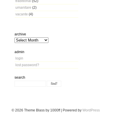
traditional
(52)
umanitare
(2)
vacante
(4)
archive
admin
login
lost password?
search
© 2026
Theme Blass by 1000ff | Powered by
WordPress