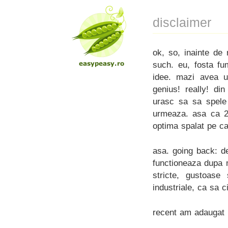
disclaimer
ok, so, inainte de
such. eu, fosta fu
idee. mazi avea u
genius! really! di
urasc sa sa spele 
urmeaza. asa ca 20
optima spalat pe c
asa. going back: d
functioneaza dupa 
stricte, gustoase 
industriale, ca sa 
recent am adaugat l