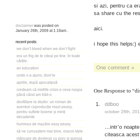
si azi, pentru ca er
sa share cu the res
disclaimer
was posted on
aici.
January 26th, 2009
at
1.18am
..
recent posts:
i hope this helps:) 
we don’t bleed when we don’t fight
era un frig de te citeai pe tine. în toate
cărțile.
One comment »
an education
unde s-a ajuns, dom’le
aprilie, după apocalipsă
credeam că midlife crisis e ceva nașpa.
One Response to “di
până când am trăit-o.
desfătare la studio: un roman de
ddboo
aventuri coproducție mazi-peasy,
october 28th, 201
pentru suflete boeme și minți
decadente
hummus de mazăre easy peasy
…intr’o noapte
să ne cunoaștem mai bine, oracol-style
citeasca acest 
mâncare de dovlecei cu porc și quinoa