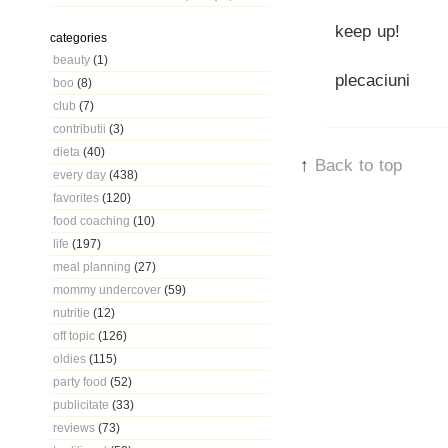
keep up!
categories
beauty
(1)
plecaciuni
boo
(8)
club
(7)
contributii
(3)
dieta
(40)
↑
Back to top
every day
(438)
favorites
(120)
food coaching
(10)
life
(197)
meal planning
(27)
mommy undercover
(59)
nutritie
(12)
off topic
(126)
oldies
(115)
party food
(52)
publicitate
(33)
reviews
(73)