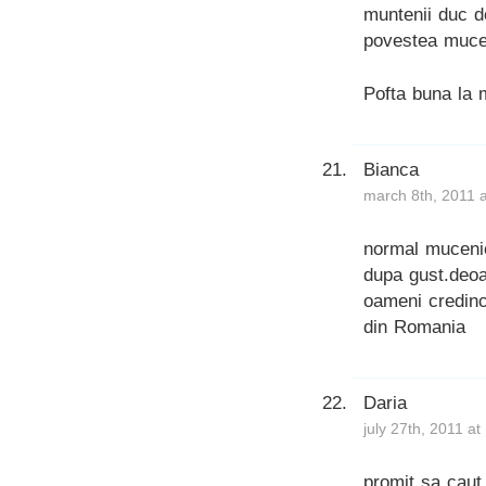
muntenii duc d
povestea mucen
Pofta buna la 
Bianca
march 8th, 2011 
normal mucenic
dupa gust.deoa
oameni credinci
din Romania
Daria
july 27th, 2011 a
promit sa caut 