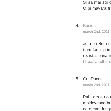
Si sa mai stii c
O primavara fr
Bunica
march 2nd, 2011 
asta e reteta 
i-am facut prim
rezistat pana i
http://raftulbu
CrisDunne
march 2nd, 2011 
Pai…am eu o re
moldoveano-buc
ca e cam lunga