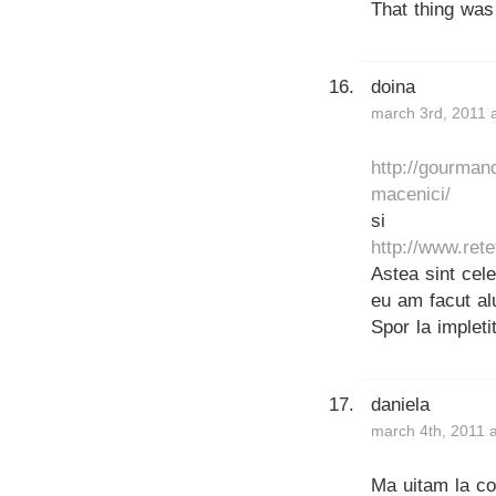
That thing was
doina
march 3rd, 2011 
http://gourmand
macenici/
si
http://www.ret
Astea sint cel
eu am facut alu
Spor la impleti
daniela
march 4th, 2011 
Ma uitam la com