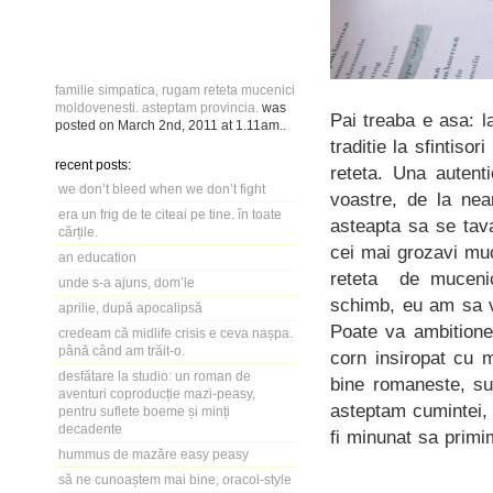
familie simpatica, rugam reteta mucenici
moldovenesti. asteptam provincia.
was
Pai treaba e asa: 
posted on
March 2nd, 2011
at
1.11am
..
traditie la sfintis
recent posts:
reteta. Una autenti
we don’t bleed when we don’t fight
voastre, de la nea
era un frig de te citeai pe tine. în toate
asteapta sa se tava
cărțile.
cei mai grozavi muc
an education
reteta de mucenic
unde s-a ajuns, dom’le
schimb, eu am sa v
aprilie, după apocalipsă
Poate va ambitione
credeam că midlife crisis e ceva nașpa.
până când am trăit-o.
corn insiropat cu 
desfătare la studio: un roman de
bine romaneste, su
aventuri coproducție mazi-peasy,
asteptam cumintei,
pentru suflete boeme și minți
decadente
fi minunat sa primi
hummus de mazăre easy peasy
să ne cunoaștem mai bine, oracol-style