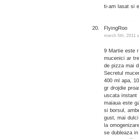
ti-am lasat si 
FlyingRoo
march 5th, 2011 
9 Martie este r
mucenici ar tre
de pizza mai d
Secretul mucen
400 ml apa, 10
gr drojdie proa
uscata instant
maiaua este ga
si borsul, amb
gust, mai dulc
la omogenizare
se dubleaza in