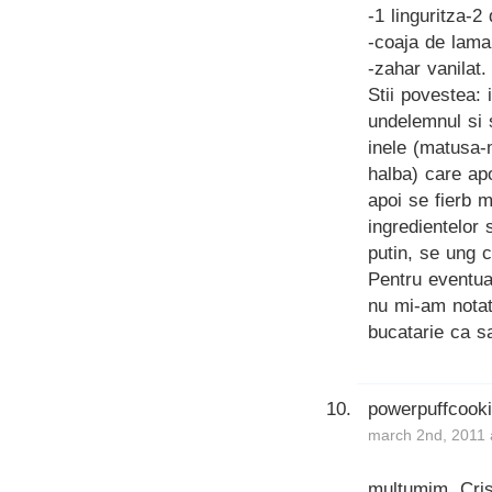
-1 linguritza-2
-coaja de lama
-zahar vanilat.
Stii povestea: 
undelemnul si s
inele (matusa-
halba) care apo
apoi se fierb m
ingredientelor
putin, se ung 
Pentru eventual
nu mi-am notat
bucatarie ca sa
powerpuffcook
march 2nd, 2011 
multumim, Cris