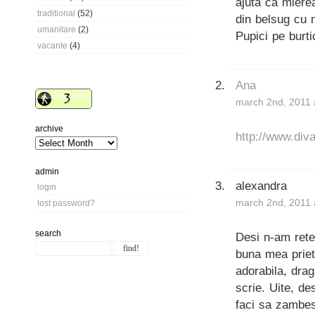
ajuta ca miere
traditional
(52)
din belsug cu 
umanitare
(2)
Pupici pe burti
vacante
(4)
Ana
march 2nd, 2011 
archive
http://www.div
admin
alexandra
login
march 2nd, 2011 
lost password?
search
Desi n-am rete
buna mea priet
adorabila, drag
scrie. Uite, d
faci sa zambes