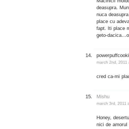
Macinicii mold
deasupra. Munt
nuca deasupra
place cu adev
fapt. Iti place
geto-dacica…o 
powerpuffcook
march 2nd, 2011 
cred ca-mi pla
Mishu
march 3rd, 2011 
Honey, desertu
nici de amorul 