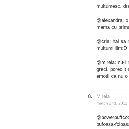
multumesc, dra
@alexandra: o 
mama cu prima
@cris: hai sa 
multumiiiiim:D
@mirela: nu-i 
greci, poreclit
emotii ca nu o
Mirela
march 2nd, 2011 
@powerpuffcook
pufoasa-foioas