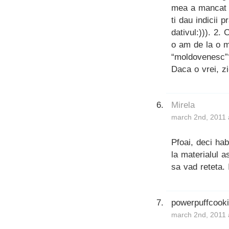
mea a mancat a
ti dau indicii 
dativul:))). 2.
o am de la o m
“moldovenesc”
Daca o vrei, z
Mirela
march 2nd, 2011 
Pfoai, deci ha
la materialul a
sa vad reteta. 
powerpuffcook
march 2nd, 2011 