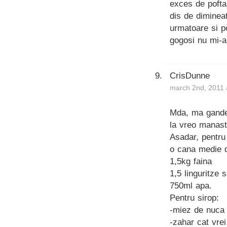
exces de pofta
dis de diminea
urmatoare si p
gogosi nu mi-a 
CrisDunne
march 2nd, 2011 
Mda, ma gandes
la vreo manast
Asadar, pentru 
o cana medie 
1,5kg faina
1,5 linguritze 
750ml apa.
Pentru sirop:
-miez de nuca
-zahar cat vrei