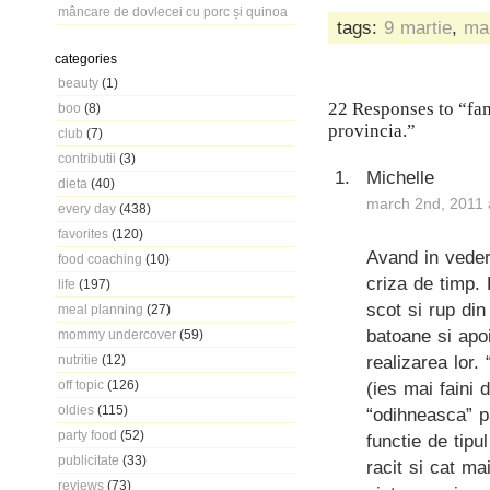
mâncare de dovlecei cu porc și quinoa
tags:
9 martie
,
mar
categories
beauty
(1)
22 Responses to “fam
boo
(8)
provincia.”
club
(7)
contributii
(3)
Michelle
dieta
(40)
march 2nd, 2011 
every day
(438)
favorites
(120)
Avand in vedere
food coaching
(10)
criza de timp.
life
(197)
scot si rup di
meal planning
(27)
batoane si apo
mommy undercover
(59)
realizarea lor.
nutritie
(12)
off topic
(126)
(ies mai faini 
oldies
(115)
“odihneasca” p
party food
(52)
functie de tipu
publicitate
(33)
racit si cat ma
reviews
(73)