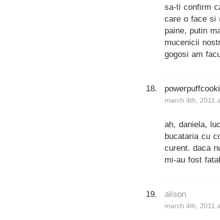
sa-ti confirm c
care o face s
paine, putin m
mucenicii nost
gogosi am facu
powerpuffcook
march 4th, 2011 
ah, daniela, lu
bucataria cu co
curent. daca n
mi-au fost fatal
alison
march 4th, 2011 