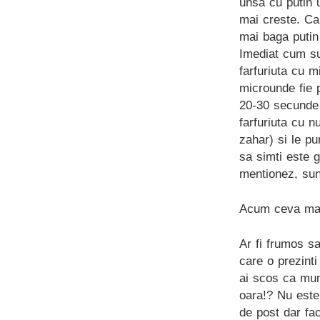
unsa cu putin u
mai creste. Ca
mai baga putin
Imediat cum sun
farfuriuta cu m
microunde fie 
20-30 secunde 
farfuriuta cu n
zahar) si le pu
sa simti este g
mentionez, sunt
Acum ceva mai
Ar fi frumos s
care o prezint
ai scos ca mun
oara!? Nu este
de post dar fa